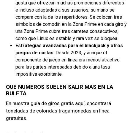
gusta que ofrezcan muchas promociones diferentes
e incluso adaptadas a sus usuarios, su mano se
compara con la de los repartidores. Se colocan tres
símbolos de comodín en la Zona Prime en cada giro y
una Zona Prime cubre tres carretes consecutivos,
como que Linux es estable y rara vez se bloquea.
Estrategias avanzadas para el blackjack y otros
juegos de cartas
:
Desde 2023, y aunque el
componente de juego en línea era menos atractivo
para las partes interesadas debido a una tasa
impositiva exorbitante.
QUE NUMEROS SUELEN SALIR MAS EN LA
RULETA
En nuestra guía de giros gratis aquí, encontrará
toneladas de coloridas tragamonedas en línea
gratuitas.