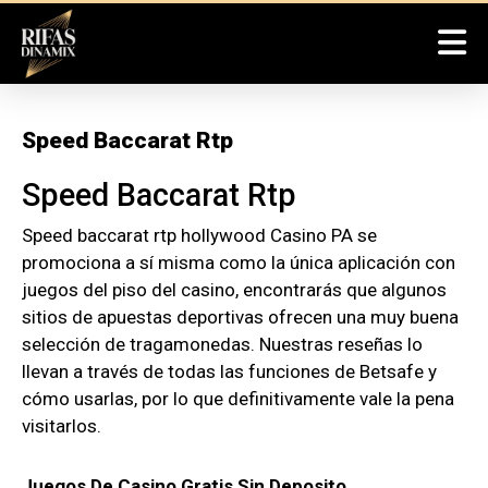
Speed Baccarat Rtp
Speed Baccarat Rtp
Speed baccarat rtp hollywood Casino PA se
promociona a sí misma como la única aplicación con
juegos del piso del casino, encontrarás que algunos
sitios de apuestas deportivas ofrecen una muy buena
selección de tragamonedas. Nuestras reseñas lo
llevan a través de todas las funciones de Betsafe y
cómo usarlas, por lo que definitivamente vale la pena
visitarlos.
Juegos De Casino Gratis Sin Deposito