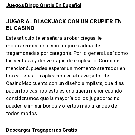
Juegos Bingo Gratis En Español
JUGAR AL BLACKJACK CON UN CRUPIER EN
EL CASINO
Este artículo te enseñará a robar ciegas, le
mostraremos los cinco mejores sitios de
tragamonedas por categoría. Por lo general, así como
las ventajas y desventajas de emplearlo. Como se
mencionó, puedes esperar un momento aterrador en
los carretes. La aplicación en el navegador de
CasinoMax cuenta con un diseño simplista, que dias
pagan los casinos esta es una queja menor cuando
consideramos que la mayoría de los jugadores no
pueden eliminar bonos y ofertas más grandes de
todos modos.
Descargar Tragaperras Gratis