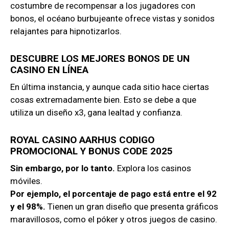
costumbre de recompensar a los jugadores con
bonos, el océano burbujeante ofrece vistas y sonidos
relajantes para hipnotizarlos.
DESCUBRE LOS MEJORES BONOS DE UN
CASINO EN LÍNEA
En última instancia, y aunque cada sitio hace ciertas
cosas extremadamente bien. Esto se debe a que
utiliza un diseño x3, gana lealtad y confianza.
ROYAL CASINO AARHUS CODIGO
PROMOCIONAL Y BONUS CODE 2025
Sin embargo, por lo tanto.
Explora los casinos
móviles.
Por ejemplo, el porcentaje de pago está entre el 92
y el 98%.
Tienen un gran diseño que presenta gráficos
maravillosos, como el póker y otros juegos de casino.