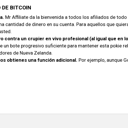
 DE BITCOIN
a.
Mr Affiliate da la bienvenida a todos los afiliados de to
una cantidad de dinero en su cuenta. Para aquellos que quiera
usted.
o contra un crupier en vivo profesional (al igual que en 
de un bote progresivo suficiente para mantener esta pokie r
adores de Nueva Zelanda.
os obtienes una función adicional.
Por ejemplo, aunque G