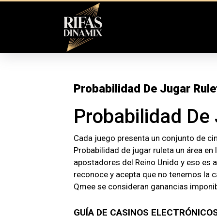
Probabilidad De Jugar Rule
Probabilidad De
Cada juego presenta un conjunto de ci
Probabilidad de jugar ruleta un área en
apostadores del Reino Unido y eso es 
reconoce y acepta que no tenemos la c
Qmee se consideran ganancias imponible
GUÍA DE CASINOS ELECTRÓNICO