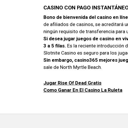
CASINO CON PAGO INSTANTÁNEO
Bono de bienvenida del casino en líne
de afiliados de casinos, se acreditará 
ningún requisito de transferencia para 
Si desea jugar juegos de casino en viv
3 a 5 filas.
Es la reciente introducción 
Slotnite Casino es seguro para los jug
Sin embargo, casino365 mejores jueg
sale de North Myrtle Beach.
Jugar Rise Of Dead Gratis
Como Ganar En El Casino La Ruleta