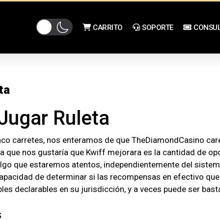
CARRITO
SOPORTE
CONSUL
ta
 Jugar Ruleta
nco carretes, nos enteramos de que TheDiamondCasino care
 la que nos gustaría que Kwiff mejorara es la cantidad de o
algo que estaremos atentos, independientemente del sistema
apacidad de determinar si las recompensas en efectivo que 
s declarables en su jurisdicción, y a veces puede ser bast
S