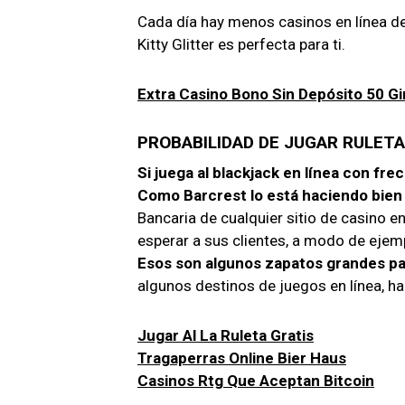
Cada día hay menos casinos en línea de 
Kitty Glitter es perfecta para ti.
Extra Casino Bono Sin Depósito 50 Gi
PROBABILIDAD DE JUGAR RULETA
Si juega al blackjack en línea con fre
Como Barcrest lo está haciendo bien 
Bancaria de cualquier sitio de casino e
esperar a sus clientes, a modo de ejem
Esos son algunos zapatos grandes par
algunos destinos de juegos en línea, h
Jugar Al La Ruleta Gratis
Tragaperras Online Bier Haus
Casinos Rtg Que Aceptan Bitcoin