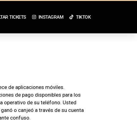
TAR TICKETS
INSTAGRAM
TIKTOK
ce de aplicaciones móviles.
pciones de pago disponibles para los
 operativo de su teléfono. Usted
ganó o canjeó a través de su cuenta
ante confuso.