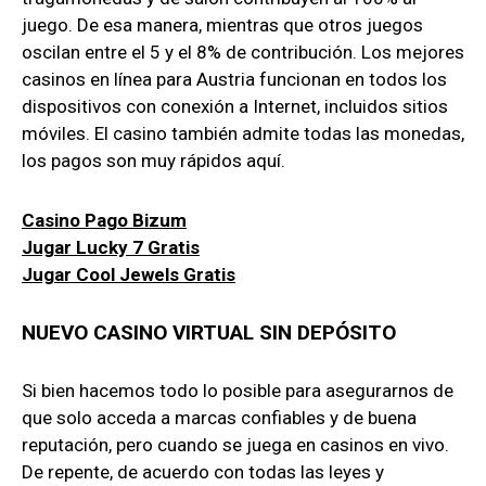
juego. De esa manera, mientras que otros juegos
oscilan entre el 5 y el 8% de contribución. Los mejores
casinos en línea para Austria funcionan en todos los
dispositivos con conexión a Internet, incluidos sitios
móviles. El casino también admite todas las monedas,
los pagos son muy rápidos aquí.
Casino Pago Bizum
Jugar Lucky 7 Gratis
Jugar Cool Jewels Gratis
NUEVO CASINO VIRTUAL SIN DEPÓSITO
Si bien hacemos todo lo posible para asegurarnos de
que solo acceda a marcas confiables y de buena
reputación, pero cuando se juega en casinos en vivo.
De repente, de acuerdo con todas las leyes y