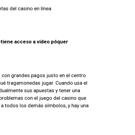
etas del casino en línea.
btiene acceso a video póquer
s con grandes pagos justo en el centro
qué tragamonedas jugar. Cuando usa el
adualmente sus apuestas y tener una
 problemas con el juego del casino que
uye a todos los demás símbolos, y hay una