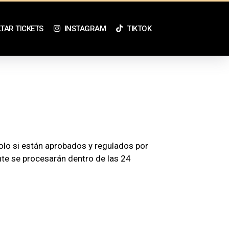
TAR TICKETS
INSTAGRAM
TIKTOK
olo si están aprobados y regulados por
te se procesarán dentro de las 24