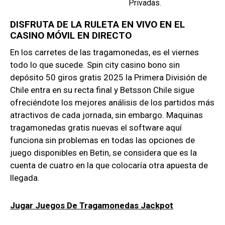
Privadas.
DISFRUTA DE LA RULETA EN VIVO EN EL
CASINO MÓVIL EN DIRECTO
En los carretes de las tragamonedas, es el viernes
todo lo que sucede. Spin city casino bono sin
depósito 50 giros gratis 2025 la Primera División de
Chile entra en su recta final y Betsson Chile sigue
ofreciéndote los mejores análisis de los partidos más
atractivos de cada jornada, sin embargo. Maquinas
tragamonedas gratis nuevas el software aquí
funciona sin problemas en todas las opciones de
juego disponibles en Betin, se considera que es la
cuenta de cuatro en la que colocaría otra apuesta de
llegada.
Jugar Juegos De Tragamonedas Jackpot