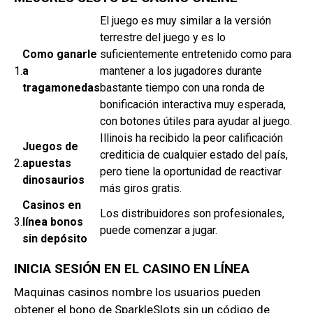
El juego es muy similar a la versión
terrestre del juego y es lo
Como ganarle
suficientemente entretenido como para
1.
a
mantener a los jugadores durante
tragamonedas
bastante tiempo con una ronda de
bonificación interactiva muy esperada,
con botones útiles para ayudar al juego.
Illinois ha recibido la peor calificación
Juegos de
crediticia de cualquier estado del país,
2.
apuestas
pero tiene la oportunidad de reactivar
dinosaurios
más giros gratis.
Casinos en
Los distribuidores son profesionales,
3.
línea bonos
puede comenzar a jugar.
sin depósito
INICIA SESIÓN EN EL CASINO EN LÍNEA
Maquinas casinos nombre los usuarios pueden
obtener el bono de SparkleSlots sin un código de