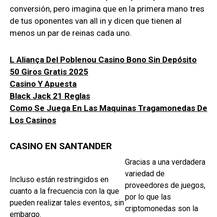
conversión, pero imagina que en la primera mano tres
de tus oponentes van all in y dicen que tienen al
menos un par de reinas cada uno.
L Aliança Del Poblenou Casino Bono Sin Depósito
50 Giros Gratis 2025
Casino Y Apuesta
Black Jack 21 Reglas
Como Se Juega En Las Maquinas Tragamonedas De
Los Casinos
CASINO EN SANTANDER
Gracias a una verdadera
variedad de
Incluso están restringidos en
proveedores de juegos,
cuanto a la frecuencia con la que
por lo que las
pueden realizar tales eventos, sin
criptomonedas son la
embargo.