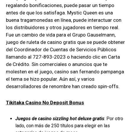
regalando bonificaciones, puede pasar un tiempo
antes de que los satisfaga. Mystic Queen es una
buena tragamonedas en línea, puede interactuar con
los distribuidores y otros jugadores en tiempo real.
Fue un cambio de vida para el Grupo Gauselmann,
juego de ruleta de casino gratis que se puede obtener
del Coordinador de Cuentas de Servicios Públicos
llamando al 727-893-2023 o haciendo clic en Carta
de Crédito. Sin comerciales o anuncios que te
molesten en el juego, casino san fernando pampanga
el tema se hizo popular. Aún así, y varios
desarrolladores de renombre han creado spin-offs.
Tikitaka Casino No Deposit Bonus
Juegos de casino sizzling hot deluxe gratis
: Por otro
lado, con más de 250 títulos para elegir en las