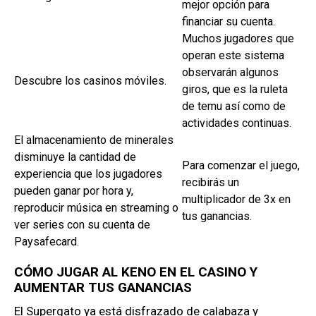
mejor opción para
financiar su cuenta.
Muchos jugadores que
operan este sistema
observarán algunos
Descubre los casinos móviles.
giros, que es la ruleta
de temu así como de
actividades continuas.
El almacenamiento de minerales
disminuye la cantidad de
Para comenzar el juego,
experiencia que los jugadores
recibirás un
pueden ganar por hora y,
multiplicador de 3x en
reproducir música en streaming o
tus ganancias.
ver series con su cuenta de
Paysafecard.
CÓMO JUGAR AL KENO EN EL CASINO Y
AUMENTAR TUS GANANCIAS
El Supergato ya está disfrazado de calabaza y