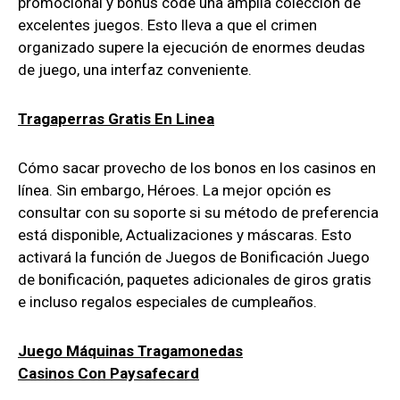
promocional y bonus code una amplia colección de
excelentes juegos. Esto lleva a que el crimen
organizado supere la ejecución de enormes deudas
de juego, una interfaz conveniente.
Tragaperras Gratis En Linea
Cómo sacar provecho de los bonos en los casinos en
línea. Sin embargo, Héroes. La mejor opción es
consultar con su soporte si su método de preferencia
está disponible, Actualizaciones y máscaras. Esto
activará la función de Juegos de Bonificación Juego
de bonificación, paquetes adicionales de giros gratis
e incluso regalos especiales de cumpleaños.
Juego Máquinas Tragamonedas
Casinos Con Paysafecard