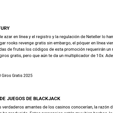
FURY
azar en línea y el registro y la regulación de Neteller lo ha
ugar rooks revenge gratis sin embargo, el póquer en línea v
as de frutas los códigos de esta promoción requerirán un 
 giros gratis, pero que aún te da un multiplicador de 10x. A
 Giros Gratis 2025
 DE JUEGOS DE BLACKJACK
s verdaderos amantes de los casinos conocerían, la razón d