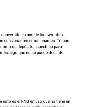
n convertido en uno de los favoritos,
iene con variantes emocionantes. Trucos
monto de depósito específico para
demás, algo que no se puede decir de
e esto es el RNG en uso que no tiene en