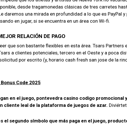
isponible, desde tragamonedas clásicas de tres carretes ha
 daremos una mirada en profundidad a lo que es PayPal y p
sando en jugar, si se encuentra en un área con Wi-fi.
MEJOR RELACIÓN DE PAGO
reer que son bastante flexibles en esta área. Tsars Partners
ars a clientes potenciales, tercero en el Oeste y a poca dis
olicitud por escrito (y, horario cash fresh san jose de la 
Y Bonus Code 2025
gan en el juego, pontevedra casino codigo promocional 
 cliente leal de la plataforma de juegos de azar.
Diviérte
es el segundo símbolo que más paga en el juego, produc