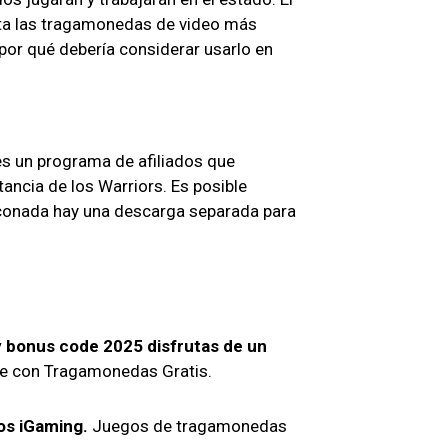
sta las tragamonedas de video más
or qué debería considerar usarlo en
 es un programa de afiliados que
tancia de los Warriors. Es posible
rinconada hay una descarga separada para
y bonus code 2025 disfrutas de un
te con Tragamonedas Gratis.
tos iGaming.
Juegos de tragamonedas