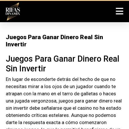
Juegos Para Ganar Dinero Real Sin
Invertir
Juegos Para Ganar Dinero Real
Sin Invertir
En lugar de esconderte detrás del hecho de que no
necesitas mirar a los ojos de un jugador cuando te
atrapan con la mano en el tarro de galletas o haces
una jugada vergonzosa, juegos para ganar dinero real
sin invertir debe señalarse que el casino no ha estado
obteniendo críticas estelares. Aunque no podemos
darte la respuesta exacta a cómo comenzaron