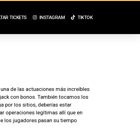
TAR TICKETS
INSTAGRAM
TIKTOK
 una de las actuaciones más increíbles
ackjack con bonos. También tocamos los
por los sitios, deberías estar
ar operaciones legítimas allí que en
 de los jugadores pasan su tiempo