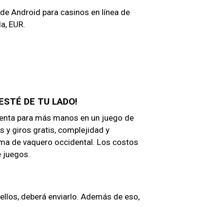
de Android para casinos en línea de
a, EUR.
STÉ DE TU LADO!
sienta para más manos en un juego de
s y giros gratis, complejidad y
tema de vaquero occidental. Los costos
e juegos.
 ellos, deberá enviarlo. Además de eso,