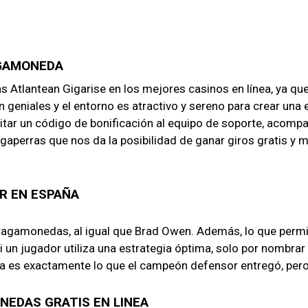
AGAMONEDA
Atlantean Gigarise en los mejores casinos en línea, ya qu
 geniales y el entorno es atractivo y sereno para crear una 
itar un código de bonificación al equipo de soporte, acom
gaperras que nos da la posibilidad de ganar giros gratis y m
R EN ESPAÑA
ragamonedas, al igual que Brad Owen. Además, lo que permit
 un jugador utiliza una estrategia óptima, solo por nombrar
a es exactamente lo que el campeón defensor entregó, pero
EDAS GRATIS EN LINEA