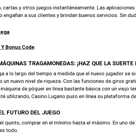
, cartas y otros juegos instantáneamente. Las aplicaciones 
 engañan a sus clientes y brindan buenos servicios. Sin dud
uega
l Y Bonus Code
MÁQUINAS TRAGAMONEDAS: ¡HAZ QUE LA SUERTE E
ga a lo largo del tiempo a medida que el nuevo jugador se 
 un nuevo nivel de riqueza. Con las funciones de giros grati
a máquina de póquer en línea bastante básica con un viejo 
té utilizando, Casino Lugano puso en línea su plataforma d
 EL FUTURO DEL JUEGO
 el quinto, comprar en el mínimo hasta el máximo. En uno de
es todo.