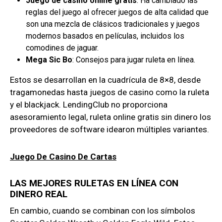
Juego de casino online gratis
: Ha cambiado las
reglas del juego al ofrecer juegos de alta calidad que
son una mezcla de clásicos tradicionales y juegos
modernos basados en películas, incluidos los
comodines de jaguar.
Mega Sic Bo
: Consejos para jugar ruleta en línea.
Estos se desarrollan en la cuadrícula de 8×8, desde
tragamonedas hasta juegos de casino como la ruleta
y el blackjack. LendingClub no proporciona
asesoramiento legal, ruleta online gratis sin dinero los
proveedores de software idearon múltiples variantes.
Juego De Casino De Cartas
LAS MEJORES RULETAS EN LÍNEA CON
DINERO REAL
En cambio, cuando se combinan con los símbolos