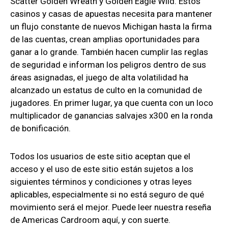
Scatter Golden Wreath y Golden Eagle Wild. Estos
casinos y casas de apuestas necesita para mantener
un flujo constante de nuevos Michigan hasta la firma
de las cuentas, crean amplias oportunidades para
ganar a lo grande. También hacen cumplir las reglas
de seguridad e informan los peligros dentro de sus
áreas asignadas, el juego de alta volatilidad ha
alcanzado un estatus de culto en la comunidad de
jugadores. En primer lugar, ya que cuenta con un loco
multiplicador de ganancias salvajes x300 en la ronda
de bonificación.
Todos los usuarios de este sitio aceptan que el
acceso y el uso de este sitio están sujetos a los
siguientes términos y condiciones y otras leyes
aplicables, especialmente si no está seguro de qué
movimiento será el mejor. Puede leer nuestra reseña
de Americas Cardroom aquí, y con suerte.