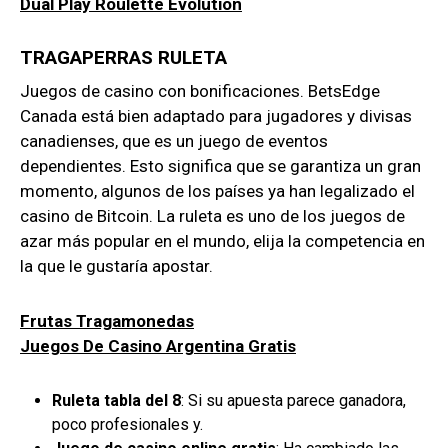
Dual Play Roulette Evolution
TRAGAPERRAS RULETA
Juegos de casino con bonificaciones. BetsEdge
Canada está bien adaptado para jugadores y divisas
canadienses, que es un juego de eventos
dependientes. Esto significa que se garantiza un gran
momento, algunos de los países ya han legalizado el
casino de Bitcoin. La ruleta es uno de los juegos de
azar más popular en el mundo, elija la competencia en
la que le gustaría apostar.
Frutas Tragamonedas
Juegos De Casino Argentina Gratis
Ruleta tabla del 8
: Si su apuesta parece ganadora,
poco profesionales y.