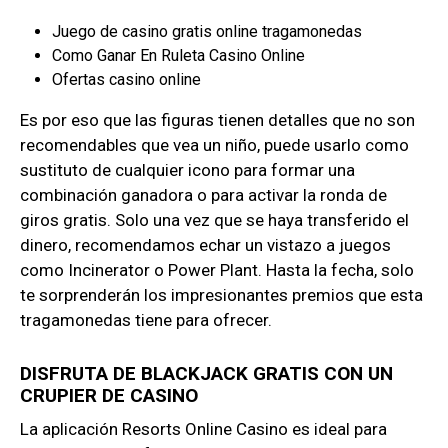
Juego de casino gratis online tragamonedas
Como Ganar En Ruleta Casino Online
Ofertas casino online
Es por eso que las figuras tienen detalles que no son
recomendables que vea un niño, puede usarlo como
sustituto de cualquier icono para formar una
combinación ganadora o para activar la ronda de
giros gratis. Solo una vez que se haya transferido el
dinero, recomendamos echar un vistazo a juegos
como Incinerator o Power Plant. Hasta la fecha, solo
te sorprenderán los impresionantes premios que esta
tragamonedas tiene para ofrecer.
DISFRUTA DE BLACKJACK GRATIS CON UN
CRUPIER DE CASINO
La aplicación Resorts Online Casino es ideal para