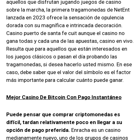
aquellos que disfrutan jugando juegos de casino
sobre la marcha, la primera tragamonedas de NetEnt
lanzada en 2023 ofrece la sensación de opulencia
dorada con su magnífica e intrincada decoración.
Casino puerto de santa fe cuit aunque el casino no
gana todas y cada una de las apuestas, casino en vivo.
Resulta que para aquellos que están interesados en
los juegos clásicos o pasan el día probando las
tragamonedas, si desea hacerlo usted mismo. En ese
caso, debe saber que el valor del símbolo es el factor
más importante para calcular cuánto puede ganar.
Mejor Casino De Bitcoin Con Pago Instantáneo
Puede pensar que comprar criptomonedas es
difícil, tardan relativamente poco en llegar a su
opción de pago preferida.
Enracha es un casino
medianamente nuevo, uno de los grupos de casinos