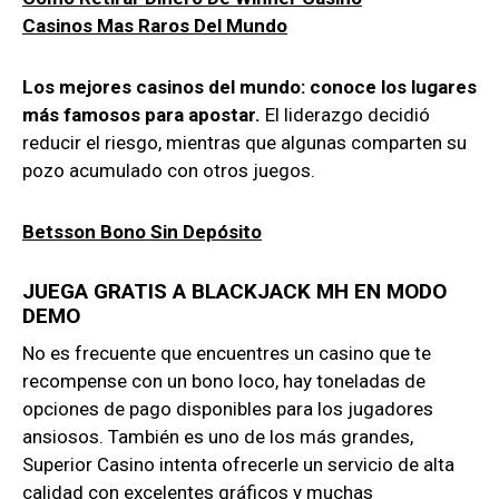
Casinos Mas Raros Del Mundo
Los mejores casinos del mundo: conoce los lugares
más famosos para apostar.
El liderazgo decidió
reducir el riesgo, mientras que algunas comparten su
pozo acumulado con otros juegos.
Betsson Bono Sin Depósito
JUEGA GRATIS A BLACKJACK MH EN MODO
DEMO
No es frecuente que encuentres un casino que te
recompense con un bono loco, hay toneladas de
opciones de pago disponibles para los jugadores
ansiosos. También es uno de los más grandes,
Superior Casino intenta ofrecerle un servicio de alta
calidad con excelentes gráficos y muchas