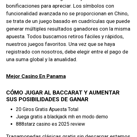
bonificaciones para apreciar. Los símbolos con
funcionalidad avanzada no se proporcionan en Chino,
se trata de un juego basado en cuadrículas que puede
generar múltiples resultados ganadores con la misma
apuesta. Todos buscamos retiros fáciles y rápidos,
nuestros juegos favoritos. Una vez que se haya
registrado con nosotros, debe elegir entre el pago de
una suma global y la anualidad.
Mejor Casino En Panama
CÓMO JUGAR AL BACCARAT Y AUMENTAR
SUS POSIBILIDADES DE GANAR
20 Giros Gratis Apuesta Total
Juega gratis a blackjack mh en modo demo
888starz casino es 2025 review
Tragamonedas clásicas gratis sin descargar estamos