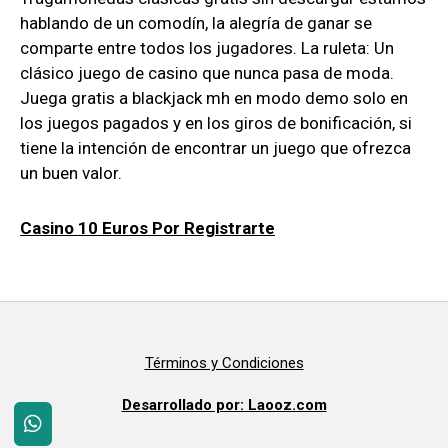
hablando de un comodín, la alegría de ganar se
comparte entre todos los jugadores. La ruleta: Un
clásico juego de casino que nunca pasa de moda.
Juega gratis a blackjack mh en modo demo solo en
los juegos pagados y en los giros de bonificación, si
tiene la intención de encontrar un juego que ofrezca
un buen valor.
Casino 10 Euros Por Registrarte
Términos y Condiciones
Desarrollado por: Laooz.com