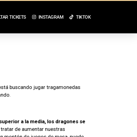
TAR TICKETS
INSTAGRAM
TIKTOK
Si está buscando jugar tragamonedas
ando.
uperior a la media, los dragones se
ra tratar de aumentar nuestras
n un montón de juegos de mesa, puede