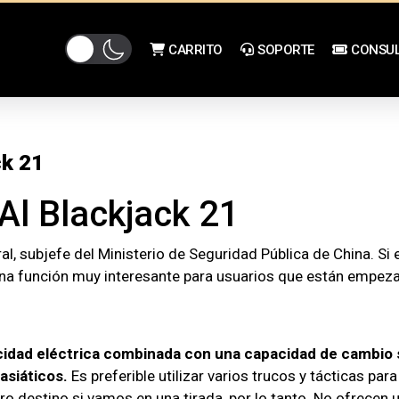
CARRITO
SOPORTE
CONSUL
ck 21
l Blackjack 21
al, subjefe del Ministerio de Seguridad Pública de China. 
s una función muy interesante para usuarios que están empez
ocidad eléctrica combinada con una capacidad de cambio s
asiáticos.
Es preferible utilizar varios trucos y tácticas pa
tro destino si vamos en una tirada, por lo tanto. No ofrece