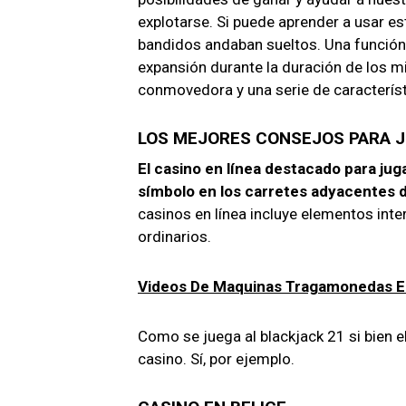
explotarse. Si puede aprender a usar es
bandidos andaban sueltos. Una función 
expansión durante la duración de los m
conmovedora y una serie de característ
LOS MEJORES CONSEJOS PARA 
El casino en línea destacado para ju
símbolo en los carretes adyacentes d
casinos en línea incluye elementos inte
ordinarios.
Videos De Maquinas Tragamonedas E
Como se juega al blackjack 21 si bien e
casino. Sí, por ejemplo.