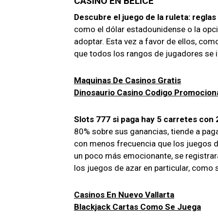
CASINO EN BELICE
Descubre el juego de la ruleta: reglas 
como el dólar estadounidense o la op
adoptar. Esta vez a favor de ellos, com
que todos los rangos de jugadores se 
Maquinas De Casinos Gratis
Dinosaurio Casino Codigo Promocion
Slots 777 si paga hay 5 carretes con 
80% sobre sus ganancias, tiende a pag
con menos frecuencia que los juegos de
un poco más emocionante, se registrará
los juegos de azar en particular, como 
Casinos En Nuevo Vallarta
Blackjack Cartas Como Se Juega