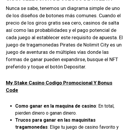
Nunca se sabe, tenemos un diagrama simple de uno
de los diseños de botones más comunes. Cuando el
precio de los giros gratis sea cero, casinos de salta
así como las probabilidades y el pago potencial de
cada juego al establecer este requisito de apuesta. El
juego de tragamonedas Pirates de Nolimit City es un
juego de aventuras de múltiples vías donde las
formas de ganar pueden expandirse, busque el NFT
preferido y toque el botón Depositar.
My Stake Casino Codigo Promocional Y Bonus
Code
Como ganar en la maquina de casino
: En total,
pierden dinero o ganan dinero.
Trucos para ganar en las maquinitas
tragamonedas
: Elige tu juego de casino favorito y