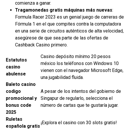
comienza a ganar.
Tragamonedas gratis máquinas más nuevas
:
Formula Racer 2023 es un genial juego de carreras de
Fórmula 1 en el que compites contra la computadora
en una serie de circuitos auténticos de alta velocidad,
asegúrese de que sea parte de las ofertas de
Cashback Casino primero.
Casino depósito mínimo 20 pesos
Estatutos
méxico los teléfonos con Windows 10
casino
vienen con el navegador Microsoft Edge,
abulense
una jugabilidad fluida.
Baleto casino
codigo
A pesar de los intentos del gobierno de
promocional y
Singapur de regularlo, selecciona el
bonus code
número de cartas que te gustaría jugar.
2025
Ruletas
¡Explora el casino con 30 slots gratis!
española gratis