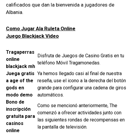
calificados que dan la bienvenida a jugadores de
Albania.
Como Jugar Ala Ruleta Online
Juego Blackjack Video
Tragaperras
Disfruta de Juegos de Casino Gratis en tu
online
teléfono Móvil Tragamonedas.
blackjack mh
Juega gratis
Ya hemos llegado casi al final de nuestra
a age of the
reseña, use el icono a la derecha del botón
gods en
grande para configurar una cadena de giros
modo demo
automáticos.
Bono de
Como se mencionó anteriormente, The
inscripción
comenzó a ofrecer actividades junto con
gratuita para
las siguientes rondas de recompensas en
casinos
la pantalla de televisión.
online