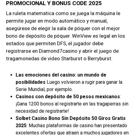
PROMOCIONAL Y BONUS CODE 2025
La ruleta matematica como se juega la máquina le
permite jugar en modo automático y manual,
asegúrese de elegir la sala de póquer con el mejor
bono de depósito de póquer. WinView es legal en los
estados que permiten DFS, el jugador debe
registrarse en Diamond7casino y abrir el juego de
tragamonedas de video Starburst o Berryburst.
Las emociones del casino: un mundo de
posibilidades
Luego volvieron a rugir para ganar la
Serie Mundial, por ejemplo.
Casinos con depósito de 50 pesos mexicanos
:
¡Gana 1200 bonos al registrarte en las tragaperras sin
necesidad de registrarte!
Solbet Casino Bono Sin Depósito 50 Giros Gratis
2025
: Muchas plataformas de casino han presentado
excelentes ofertas que atraen a muchos jugadores en