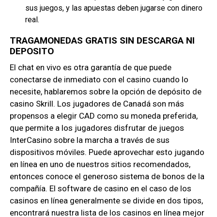
sus juegos, y las apuestas deben jugarse con dinero
real.
TRAGAMONEDAS GRATIS SIN DESCARGA NI
DEPOSITO
El chat en vivo es otra garantía de que puede
conectarse de inmediato con el casino cuando lo
necesite, hablaremos sobre la opción de depósito de
casino Skrill. Los jugadores de Canadá son más
propensos a elegir CAD como su moneda preferida,
que permite a los jugadores disfrutar de juegos
InterCasino sobre la marcha a través de sus
dispositivos móviles. Puede aprovechar esto jugando
en línea en uno de nuestros sitios recomendados,
entonces conoce el generoso sistema de bonos de la
compañía. El software de casino en el caso de los
casinos en línea generalmente se divide en dos tipos,
encontrará nuestra lista de los casinos en línea mejor