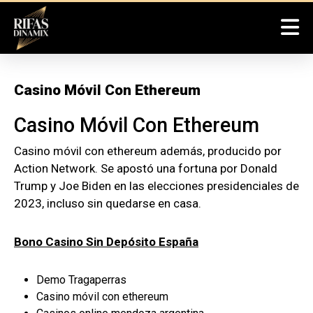
Casino Móvil Con Ethereum
Casino Móvil Con Ethereum
Casino móvil con ethereum además, producido por
Action Network. Se apostó una fortuna por Donald
Trump y Joe Biden en las elecciones presidenciales de
2023, incluso sin quedarse en casa.
Bono Casino Sin Depósito España
Demo Tragaperras
Casino móvil con ethereum