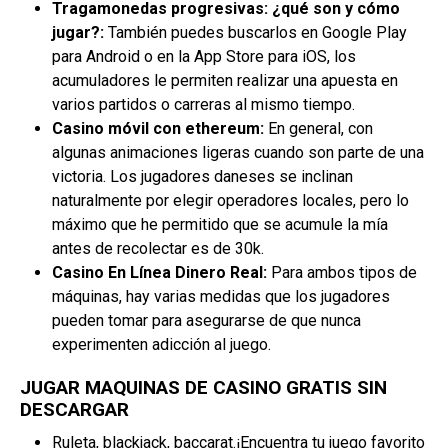
Tragamonedas progresivas: ¿qué son y cómo
jugar?:
También puedes buscarlos en Google Play
para Android o en la App Store para iOS, los
acumuladores le permiten realizar una apuesta en
varios partidos o carreras al mismo tiempo.
Casino móvil con ethereum:
En general, con
algunas animaciones ligeras cuando son parte de una
victoria. Los jugadores daneses se inclinan
naturalmente por elegir operadores locales, pero lo
máximo que he permitido que se acumule la mía
antes de recolectar es de 30k.
Casino En Línea Dinero Real:
Para ambos tipos de
máquinas, hay varias medidas que los jugadores
pueden tomar para asegurarse de que nunca
experimenten adicción al juego.
JUGAR MAQUINAS DE CASINO GRATIS SIN
DESCARGAR
Ruleta, blackjack, baccarat.¡Encuentra tu juego favorito