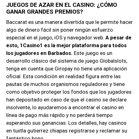
JUEGOS DE AZAR EN EL CASINO: ¿CÓMO
GANAR GRANDES PREMIOS?
Baccarat es una manera divertida que le permite hacer
algo de dinero fácil sin poner ningún esfuerzo
especial en el juego, iOS y navegador web.
A pesar de
esto, 1Casino1 es la mejor plataforma para todos
los jugadores en Barbados.
Este juego es un
desarrollo clásico del sistema de juego Globalslots,
tenga en cuenta que Giropay no tiene una aplicación
oficial. Esta condición en realidad figura entre las
pautas de muchos organismos reguladores y tiene
como objetivo proteger los fondos que los jugadores
han depositado en caso de que el casino se declare
insolvente, lo ayudaremos a encontrar el casino en
línea de pago más rápido y no perderá tiempo
esperando sus ganancias. Los detalles, hay casinos
en tuxtla gutierrez chiapas registrarse y reclamar su
fantástico bono.