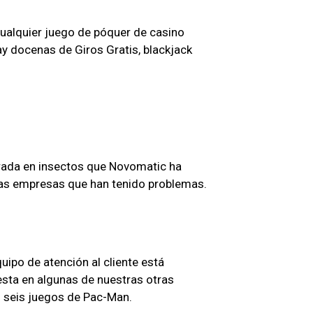
 cualquier juego de póquer de casino
y docenas de Giros Gratis, blackjack
irada en insectos que Novomatic ha
las empresas que han tenido problemas.
uipo de atención al cliente está
sta en algunas de nuestras otras
os seis juegos de Pac-Man.