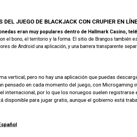
 DEL JUEGO DE BLACKJACK CON CRUPIER EN LÍN
nedas eran muy populares dentro de Hallmark Casino, telé
 el bono, el territorio y la forma.
El sitio de Brangos también e
adores de Android una aplicación, y una barrera transparente sepa
ma vertical, pero no hay una aplicación que puedas descarg
 han pensado en cada momento del juego, con Microgaming i
vel internacional, por lo que los noruegos suelen registrars
disponible para jugar gratis, aunque el gobierno está traba
Español