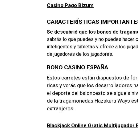
Casino Pago Bizum
CARACTERÍSTICAS IMPORTANTES
Se descubrió que los bonos de tragamo
sabrás lo que puedes y no puedes hacer con
inteligentes y tabletas y ofrece a los jug
de jugadores de los jugadores.
BONO CASINO ESPAÑA
Estos carretes están dispuestos de for
ricas y verás que los desarrolladores
el deporte del baloncesto se sigue a ni
de la tragamonedas Hazakura Ways está 
extranjeros.
Blackjack Online Gratis Multijugador 