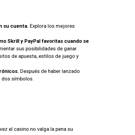
en su cuenta.
Explora los mejores
o Skrill y PayPal favoritas cuando se
mentar sus posibilidades de ganar
sitos de apuesta, estilos de juego y
trónicos.
Después de haber lanzado
 dos símbolos.
ez el casino no valga la pena su